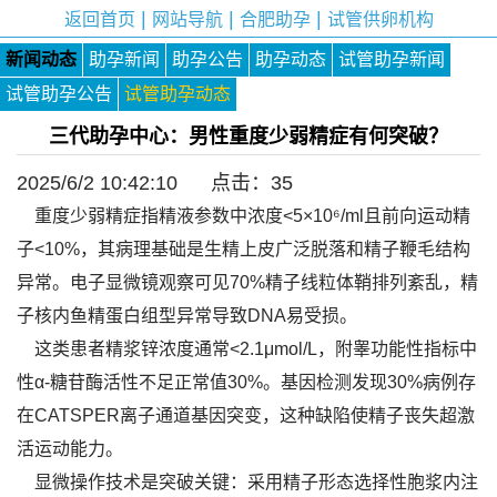
|
|
|
返回首页
网站导航
合肥助孕
试管供卵机构
新闻动态
助孕新闻
助孕公告
助孕动态
试管助孕新闻
试管助孕公告
试管助孕动态
三代助孕中心：男性重度少弱精症有何突破？
2025/6/2 10:42:10 点击：
35
重度少弱精症指精液参数中浓度<5×10⁶/ml且前向运动精
子<10%，其病理基础是生精上皮广泛脱落和精子鞭毛结构
异常。电子显微镜观察可见70%精子线粒体鞘排列紊乱，精
子核内鱼精蛋白组型异常导致DNA易受损。
这类患者精浆锌浓度通常<2.1μmol/L，附睾功能性指标中
性α-糖苷酶活性不足正常值30%。基因检测发现30%病例存
在CATSPER离子通道基因突变，这种缺陷使精子丧失超激
活运动能力。
显微操作技术是突破关键：采用精子形态选择性胞浆内注